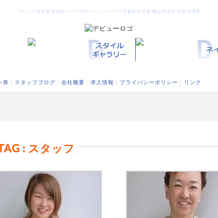
デビュー/美容室/美容院/ヘアーサロン/カット/パーマ/京都府/京丹後/峰山/野田川/大宮/与謝野
ン券
｜
スタッフブログ
｜
会社概要
｜
求人情報
｜
プライバシーポリシー
｜
リンク
TAG : スタッフ