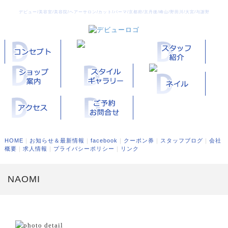
デビュー/美容室/美容院/ヘアーサロン/カット/パーマ/京都府/京丹後/峰山/野田川/大宮/与謝野
HOME
｜
お知らせ＆最新情報
｜
facebook
｜
クーポン券
｜
スタッフブログ
｜
会社
概要
｜
求人情報
｜
プライバシーポリシー
｜
リンク
NAOMI