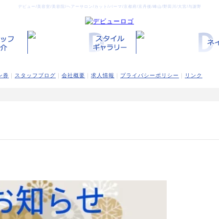
デビュー/美容室/美容院/ヘアーサロン/カット/パーマ/京都府/京丹後/峰山/野田川/大宮/与謝野
ン券
｜
スタッフブログ
｜
会社概要
｜
求人情報
｜
プライバシーポリシー
｜
リンク