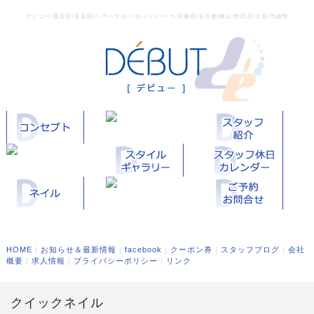
デビュー/美容室/美容院/ヘアーサロン/カット/パーマ/京都府/京丹後/峰山/野田川/大宮/与謝野
HOME
｜
お知らせ＆最新情報
｜
facebook
｜
クーポン券
｜
スタッフブログ
｜
会社
概要
｜
求人情報
｜
プライバシーポリシー
｜
リンク
クイックネイル