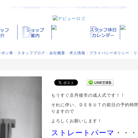
デビュー/美容室/美容院/ヘアーサロン/カット/パーマ/京都府/京丹後/峰山/野田川/大宮/与謝野
ーポン券
｜
スタッフブログ
｜
会社概要
｜
求人情報
｜
プライバシーポリシー
｜
リ
もうすぐ京丹後市の成人式です！！
それに伴い、ＤＥＢＵＴの前日の予約時
りますので
よろしくお願いします！
ストレートパーマ
・・・