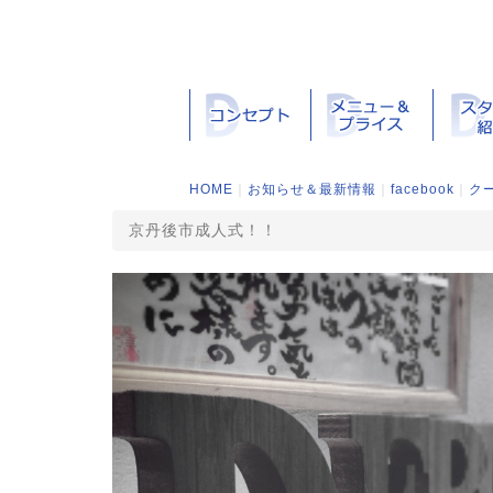
HOME
｜
お知らせ＆最新情報
｜
facebook
｜
ク
京丹後市成人式！！