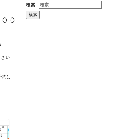
検索:
:００
で
ださい
予約は
・